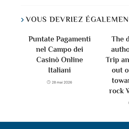
VOUS DEVRIEZ ÉGALEMEN
Puntate Pagamenti
The d
nel Campo dei
autho
Casinò Online
Trip a
Italiani
out o
towa
28 mai 2026
rock 