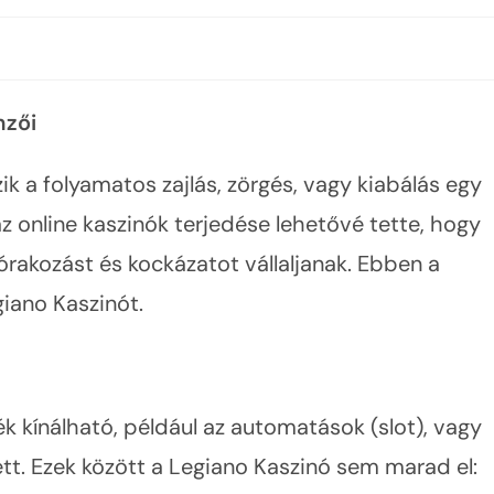
mzői
zik a folyamatos zajlás, zörgés, vagy kiabálás egy
 online kaszinók terjedése lehetővé tette, hogy
órakozást és kockázatot vállaljanak. Ebben a
giano Kaszinót.
k kínálható, például az automatások (slot), vagy
tt. Ezek között a Legiano Kaszinó sem marad el: