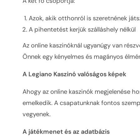
A két fő csoportja:
Azok, akik otthonról is szeretnének játs
A pihentetést kerjük szálláshely nélkül
Az online kaszinóknál ugyanúgy van részv
Önnek egy kényelmes és magányos élmén
A Legiano Kaszinó valóságos képek
Ahogy az online kaszinók megjelenése hoss
emelkedik. A csapatunknak fontos szempo
vegyenek.
A játékmenet és az adatbázis