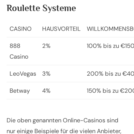
Roulette Systeme
CASINO
HAUSVORTEIL
WILLKOMMENS
888
2%
100% bis zu €15
Casino
LeoVegas
3%
200% bis zu €4
Betway
4%
150% bis zu €20
Die oben genannten Online-Casinos sind
nur einige Beispiele für die vielen Anbieter,