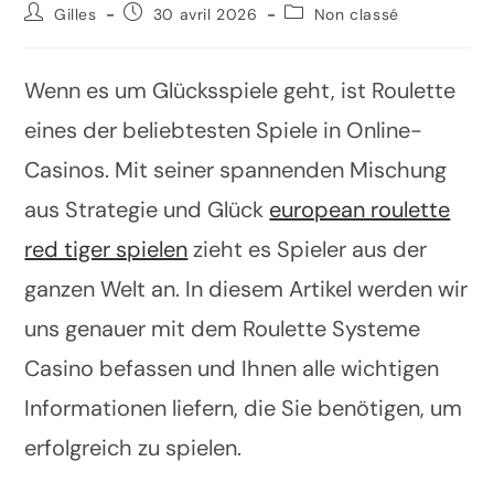
Gilles
30 avril 2026
Non classé
Wenn es um Glücksspiele geht, ist Roulette
eines der beliebtesten Spiele in Online-
Casinos. Mit seiner spannenden Mischung
aus Strategie und Glück
european roulette
red tiger spielen
zieht es Spieler aus der
ganzen Welt an. In diesem Artikel werden wir
uns genauer mit dem Roulette Systeme
Casino befassen und
Ihnen alle wichtigen
Informationen liefern, die Sie benötigen, um
erfolgreich zu spielen.