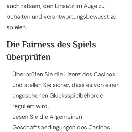
auch ratsam, den Einsatz im Auge zu
behalten und verantwortungsbewusst zu
spielen.
Die Fairness des Spiels
überprüfen
Überprüfen Sie die Lizenz des Casinos
und stellen Sie sicher, dass es von einer
angesehenen Glücksspielbehörde
reguliert wird.
Lesen Sie die Allgemeinen
Geschäftsbedingungen des Casinos