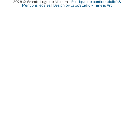
2026 © Grande Loge de Misraïm -
Politique de confidentialité &
Mentions légales
|
Design by LaboStudio - Time is Art