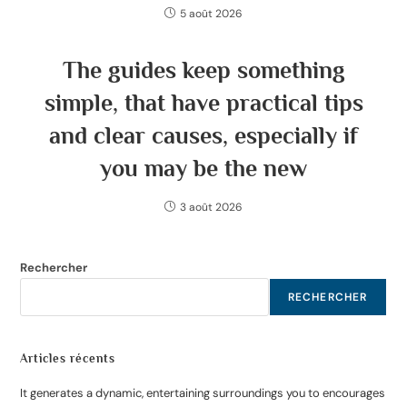
5 août 2026
The guides keep something
simple, that have practical tips
and clear causes, especially if
you may be the new
3 août 2026
Rechercher
RECHERCHER
Articles récents
It generates a dynamic, entertaining surroundings you to encourages