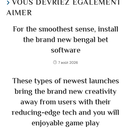
VOUS DEVRIEZ ÉGALEMENT
AIMER
For the smoothest sense, install
the brand new bengal bet
software
7 août 2026
These types of newest launches
bring the brand new creativity
away from users with their
reducing-edge tech and you will
enjoyable game play