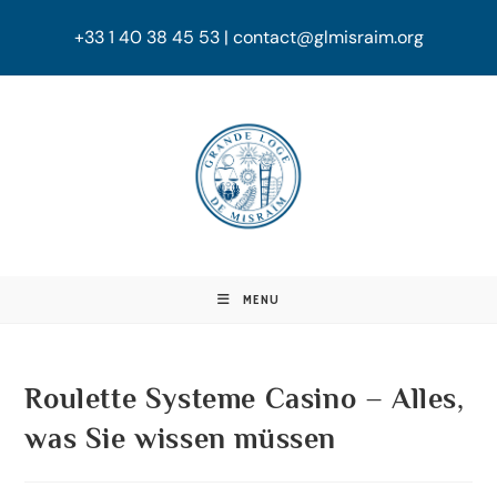
+33 1 40 38 45 53 | contact@glmisraim.org
MENU
Roulette Systeme Casino – Alles,
was Sie wissen müssen