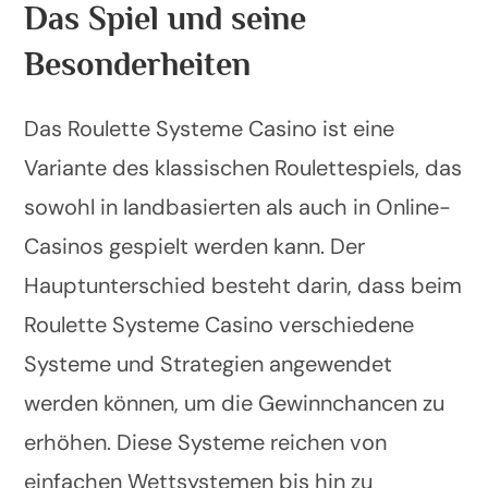
Das Spiel und seine
Besonderheiten
Das Roulette Systeme Casino ist eine
Variante des klassischen Roulettespiels, das
sowohl in landbasierten als auch in Online-
Casinos gespielt werden kann. Der
Hauptunterschied besteht darin, dass beim
Roulette Systeme Casino verschiedene
Systeme und Strategien angewendet
werden können, um die Gewinnchancen zu
erhöhen. Diese Systeme reichen von
einfachen Wettsystemen bis hin zu