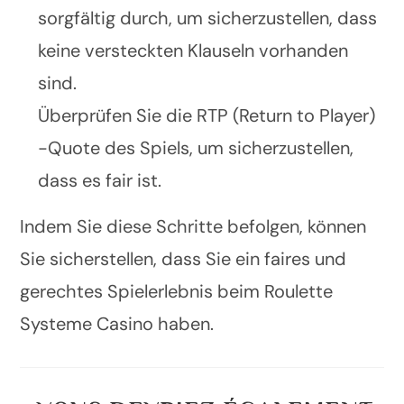
sorgfältig durch, um sicherzustellen, dass
keine versteckten Klauseln vorhanden
sind.
Überprüfen Sie die RTP (Return to Player)
-Quote des Spiels, um sicherzustellen,
dass es fair ist.
Indem Sie diese Schritte befolgen, können
Sie sicherstellen, dass Sie ein faires und
gerechtes Spielerlebnis beim Roulette
Systeme Casino haben.