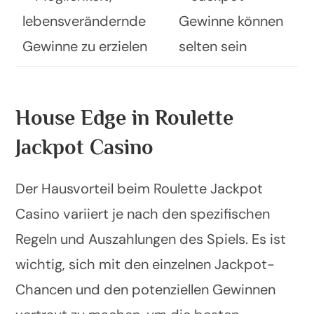
lebensverändernde
Gewinne können
Gewinne zu erzielen
selten sein
House Edge in Roulette
Jackpot Casino
Der Hausvorteil beim Roulette Jackpot
Casino variiert je nach den spezifischen
Regeln und Auszahlungen des Spiels. Es ist
wichtig, sich mit den einzelnen Jackpot-
Chancen und den potenziellen Gewinnen