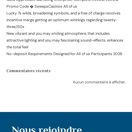
Promo Code � SweepsCasinos All of us
Lucky 7s wilds, broadening symbols, and a free of charge revolves
incentive merge getting an optimum winnings regarding twenty-
three,150x
New vibrant and you may smiling atmosphere, that includes
attractive lighting and you may fascinating sound-effects, enhances
the total feel
No-deposit Requirements Designed for All of us Participants 2026
Commentaires récents
Aucun commentaire à afficher.
Nous rejoindre