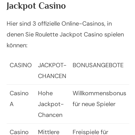
Jackpot Casino
Hier sind 3 offizielle Online-Casinos, in
denen Sie Roulette Jackpot Casino spielen
können:
CASINO
JACKPOT-
BONUSANGEBOTE
CHANCEN
Casino
Hohe
Willkommensbonus
A
Jackpot-
für neue Spieler
Chancen
Casino
Mittlere
Freispiele für