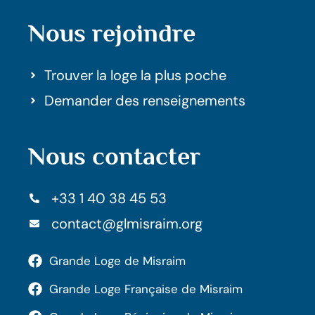
Nous rejoindre
Trouver la loge la plus poche
Demander des renseignements
Nous contacter
+33 1 40 38 45 53
contact@glmisraim.org
Grande Loge de Misraim
Grande Loge Française de Misraim