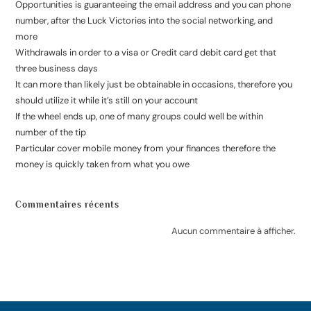
Opportunities is guaranteeing the email address and you can phone
number, after the Luck Victories into the social networking, and
more
Withdrawals in order to a visa or Credit card debit card get that
three business days
It can more than likely just be obtainable in occasions, therefore you
should utilize it while it’s still on your account
If the wheel ends up, one of many groups could well be within
number of the tip
Particular cover mobile money from your finances therefore the
money is quickly taken from what you owe
Commentaires récents
Aucun commentaire à afficher.