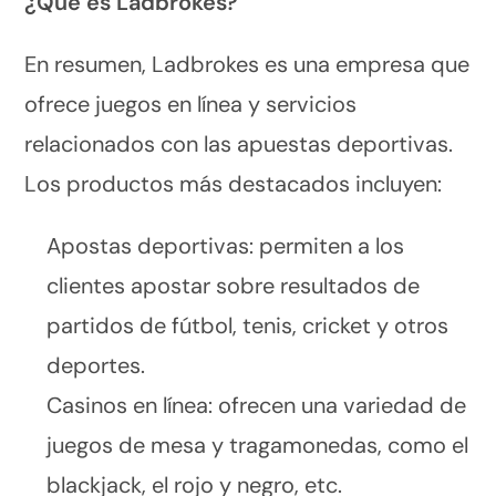
¿Qué es Ladbrokes?
En resumen, Ladbrokes es una empresa que
ofrece juegos en línea y servicios
relacionados con las apuestas deportivas.
Los productos más destacados incluyen:
Apostas deportivas: permiten a los
clientes apostar sobre resultados de
partidos de fútbol, tenis, cricket y otros
deportes.
Casinos en línea: ofrecen una variedad de
juegos de mesa y tragamonedas, como el
blackjack, el rojo y negro, etc.