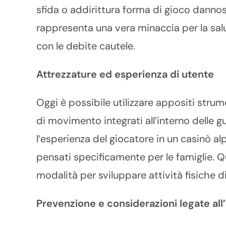
sfida o addirittura forma di gioco dannoso
rappresenta una vera minaccia per la sal
con le debite cautele.
Attrezzature ed esperienza di utente
Oggi è possibile utilizzare appositi strum
di movimento integrati all’interno delle gu
l’esperienza del giocatore in un casinò al
pensati specificamente per le famiglie. Q
modalità per sviluppare attività fisiche di
Prevenzione e considerazioni legate all