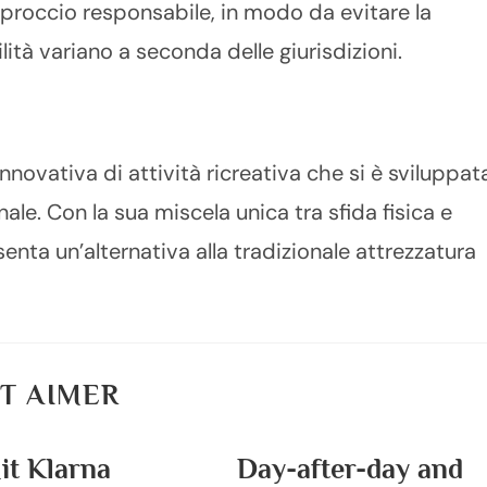
pproccio responsabile, in modo da evitare la
ilità variano a seconda delle giurisdizioni.
 innovativa di attività ricreativa che si è sviluppat
ale. Con la sua miscela unica tra sfida fisica e
ta un’alternativa alla tradizionale attrezzatura
T AIMER
it Klarna
Day-after-day and