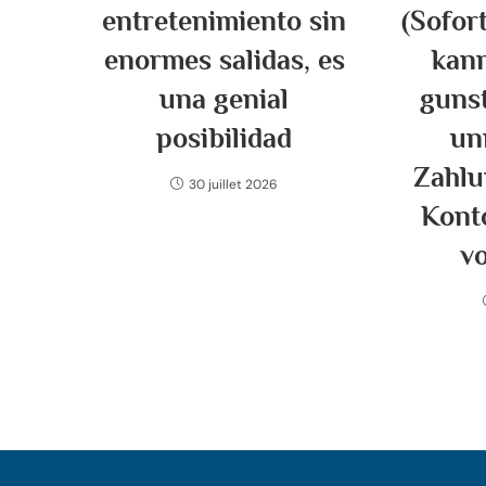
entretenimiento sin
(Sofor
enormes salidas, es
kan
una genial
guns
posibilidad
un
Zahlu
30 juillet 2026
Kont
v