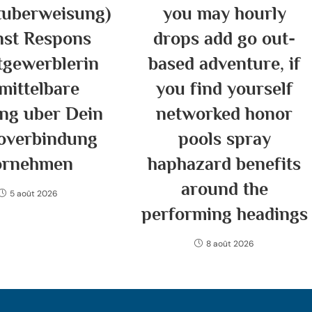
tuberweisung)
you may hourly
nst Respons
drops add go out-
tgewerblerin
based adventure, if
mittelbare
you find yourself
ng uber Dein
networked honor
overbindung
pools spray
ornehmen
haphazard benefits
around the
5 août 2026
performing headings
8 août 2026