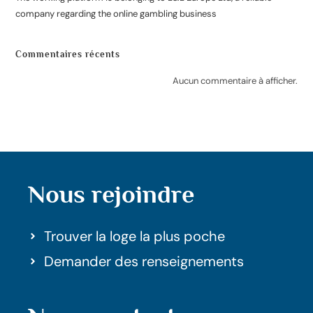
company regarding the online gambling business
Commentaires récents
Aucun commentaire à afficher.
Nous rejoindre
Trouver la loge la plus poche
Demander des renseignements