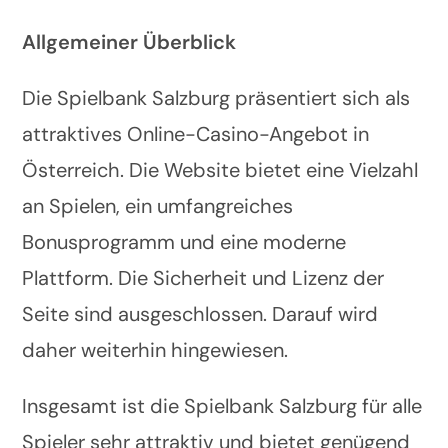
Allgemeiner Überblick
Die Spielbank Salzburg präsentiert sich als
attraktives Online-Casino-Angebot in
Österreich. Die Website bietet eine Vielzahl
an Spielen, ein umfangreiches
Bonusprogramm und eine moderne
Plattform. Die Sicherheit und Lizenz der
Seite sind ausgeschlossen. Darauf wird
daher weiterhin hingewiesen.
Insgesamt ist die Spielbank Salzburg für alle
Spieler sehr attraktiv und bietet genügend