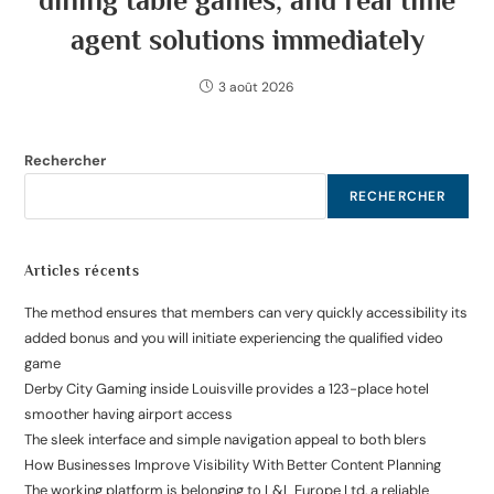
dining table games, and real time
agent solutions immediately
3 août 2026
Rechercher
RECHERCHER
Articles récents
The method ensures that members can very quickly accessibility its
added bonus and you will initiate experiencing the qualified video
game
Derby City Gaming inside Louisville provides a 123-place hotel
smoother having airport access
The sleek interface and simple navigation appeal to both blers
How Businesses Improve Visibility With Better Content Planning
The working platform is belonging to L&L Europe Ltd, a reliable