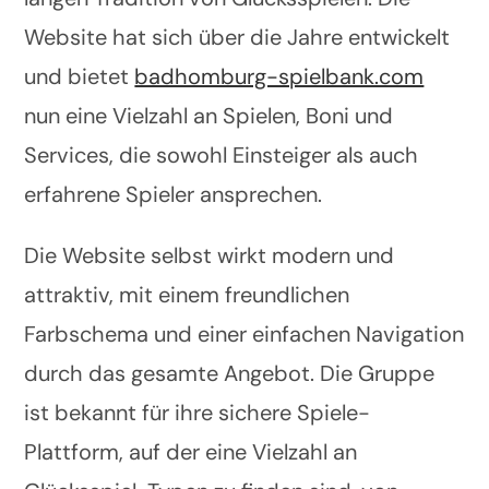
Website hat sich über die Jahre entwickelt
und bietet
badhomburg-spielbank.com
nun eine Vielzahl an Spielen, Boni und
Services, die sowohl Einsteiger als auch
erfahrene Spieler ansprechen.
Die Website selbst wirkt modern und
attraktiv, mit einem freundlichen
Farbschema und einer einfachen Navigation
durch das gesamte Angebot. Die Gruppe
ist bekannt für ihre sichere Spiele-
Plattform, auf der eine Vielzahl an