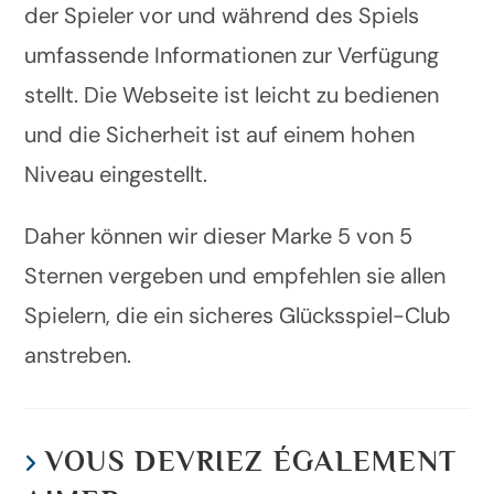
der Spieler vor und während des Spiels
umfassende Informationen zur Verfügung
stellt. Die Webseite ist leicht zu bedienen
und die Sicherheit ist auf einem hohen
Niveau eingestellt.
Daher können wir dieser Marke 5 von 5
Sternen vergeben und empfehlen sie allen
Spielern, die ein sicheres Glücksspiel-Club
anstreben.
VOUS DEVRIEZ ÉGALEMENT