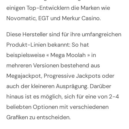
einigen Top-Entwicklern die Marken wie
Novomatic, EGT und Merkur Casino.
Diese Hersteller sind für ihre umfangreichen
Produkt-Linien bekannt: So hat
beispielsweise « Mega Moolah » in
mehreren Versionen bestehend aus
Megajackpot, Progressive Jackpots oder
auch der kleineren Ausprägung. Darüber
hinaus ist es möglich, sich für eine von 2-4
beliebten Optionen mit verschiedenen
Grafiken zu entscheiden.