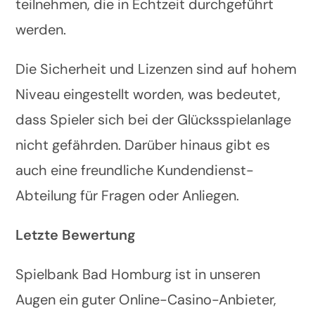
teilnehmen, die in Echtzeit durchgeführt
werden.
Die Sicherheit und Lizenzen sind auf hohem
Niveau eingestellt worden, was bedeutet,
dass Spieler sich bei der Glücksspielanlage
nicht gefährden. Darüber hinaus gibt es
auch eine freundliche Kundendienst-
Abteilung für Fragen oder Anliegen.
Letzte Bewertung
Spielbank Bad Homburg ist in unseren
Augen ein guter Online-Casino-Anbieter,