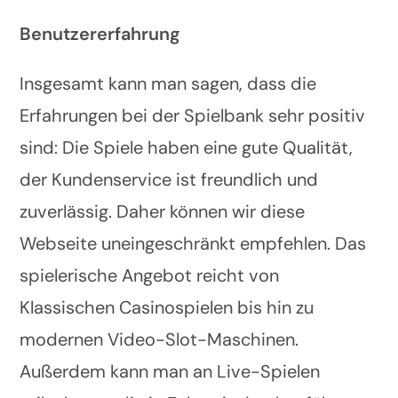
Benutzererfahrung
Insgesamt kann man sagen, dass die
Erfahrungen bei der Spielbank sehr positiv
sind: Die Spiele haben eine gute Qualität,
der Kundenservice ist freundlich und
zuverlässig. Daher können wir diese
Webseite uneingeschränkt empfehlen. Das
spielerische Angebot reicht von
Klassischen Casinospielen bis hin zu
modernen Video-Slot-Maschinen.
Außerdem kann man an Live-Spielen