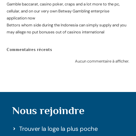
Gamble baccarat, casino poker, craps and a lot more to the pc,
cellular, and on our very own Betway Gambling enterprise
application now
Bettors whom side during the Indonesia can simply supply and you
may allege no put bonuses out of casinos international
Commentaires récents
Aucun commentaire à afficher.
Nous rejoindre
Trouver la loge la plus poche