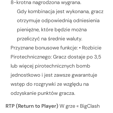
8-krotna nagrodzona wygrana.
Gdy kombinacja jest wykonana, gracz
otrzymuje odpowiednią odniesienia
pieniężne, które będzie można
przeliczyć na średnie waluty.
Przyznane bonusowe funkcje: • Rozbicie
Pirotechnicznego: Gracz dostaje po 3,5
lub więcej pirotechnicznych bomb
jednostkowo i jest zawsze gwarantuje
wstęp do rozgrywki ze względu na
odzyskanie punktów gracza.
RTP (Return to Player)
W grze « BigClash