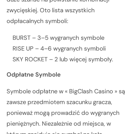
zwycięskiej. Oto lista wszystkich
odpłacalnych symboli:
BURST – 3–5 wygranych symbole
RISE UP – 4–6 wygranych symboli
SKY ROCKET – 2 lub więcej symboły.
Odpłatne Symbole
Symbole odpłatne w « BigClash Casino » są
zawsze przedmiotem szacunku gracza,
ponieważ mogą prowadzić do wygranych
pieniężnych. Niezależnie od miejsca, w