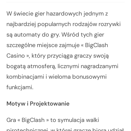
W świecie gier hazardowych jednym z
najbardziej popularnych rodzajów rozrywki
są automaty do gry. Wśród tych gier
szczególne miejsce zajmuje « BigClash
Casino », który przyciąga graczy swoją
bogatą atmosferą, licznymi nagradzanymi
kombinacjami i wieloma bonusowymi
funkcjami.
Motyw i Projektowanie
Gra « BigClash » to symulacja walki
pirotechnicznej, w której gracze biorą udział