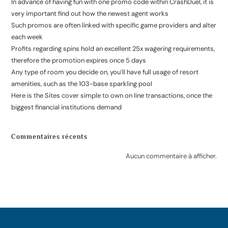
In advance of having fun with one promo code within CrashDuel, it is
very important find out how the newest agent works
Such promos are often linked with specific game providers and alter
each week
Profits regarding spins hold an excellent 25x wagering requirements,
therefore the promotion expires once 5 days
Any type of room you decide on, you’ll have full usage of resort
amenities, such as the 103-base sparkling pool
Here is the Sites cover simple to own on line transactions, once the
biggest financial institutions demand
Commentaires récents
Aucun commentaire à afficher.