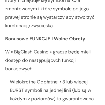
którym znajduje się symbol na koła
zmontowanym i które symbole po jego
prawej stronie są wystarczy aby stworzyć
kombinację zwycięską.
Bonusowe FUNKCJE I Wolne Obroty
W « BigClash Casino » gracze będą mieli
dostęp do następujących funkcji
bonusowych:
Wielokrotne Odpłatne: • 3 lub więcej
BURST symboli na jednej linii (lub są w
każdym z poziomów) to gwarantowana