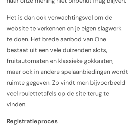
naar onze mening niet onbenut mag blijven.
Het is dan ook verwachtingsvol om de
website te verkennen en je eigen slagwerk
te doen. Het brede aanbod van One
bestaat uit een vele duizenden slots,
fruitautomaten en klassieke gokkasten,
maar ook in andere spelaanbiedingen wordt
ruimte gegeven. Zo vindt men bijvoorbeeld
veel roulettetafels op de site terug te
vinden.
Registratieproces