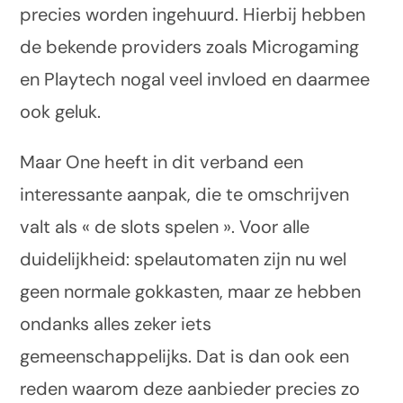
precies worden ingehuurd. Hierbij hebben
de bekende providers zoals Microgaming
en Playtech nogal veel invloed en daarmee
ook geluk.
Maar One heeft in dit verband een
interessante aanpak, die te omschrijven
valt als « de slots spelen ». Voor alle
duidelijkheid: spelautomaten zijn nu wel
geen normale gokkasten, maar ze hebben
ondanks alles zeker iets
gemeenschappelijks. Dat is dan ook een
reden waarom deze aanbieder precies zo