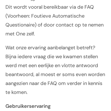
Dit wordt vooral bereikbaar via de FAQ
(Voorheen: Foutieve Automatische
Questionaire) of door contact op te nemen
met One zelf.
Wat onze ervaring aanbelanget betreft?
Bijna iedere vraag die we kwamen stellen
werd met een eerlijke en vlotte antwoord
beantwoord, al moest er soms even worden
aangezien naar de FAQ om verder in kennis
te komen.
Gebruikerservaring