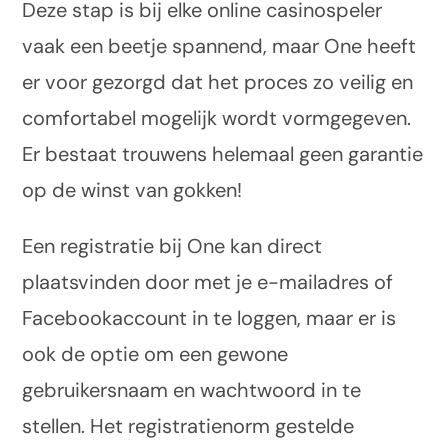
Deze stap is bij elke online casinospeler
vaak een beetje spannend, maar One heeft
er voor gezorgd dat het proces zo veilig en
comfortabel mogelijk wordt vormgegeven.
Er bestaat trouwens helemaal geen garantie
op de winst van gokken!
Een registratie bij One kan direct
plaatsvinden door met je e-mailadres of
Facebookaccount in te loggen, maar er is
ook de optie om een gewone
gebruikersnaam en wachtwoord in te
stellen. Het registratienorm gestelde