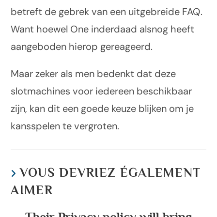
betreft de gebrek van een uitgebreide FAQ.
Want hoewel One inderdaad alsnog heeft
aangeboden hierop gereageerd.
Maar zeker als men bedenkt dat deze
slotmachines voor iedereen beschikbaar
zijn, kan dit een goede keuze blijken om je
kansspelen te vergroten.
VOUS DEVRIEZ ÉGALEMENT
AIMER