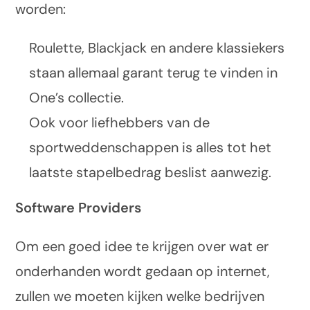
worden:
Roulette, Blackjack en andere klassiekers
staan allemaal garant terug te vinden in
One’s collectie.
Ook voor liefhebbers van de
sportweddenschappen is alles tot het
laatste stapelbedrag beslist aanwezig.
Software Providers
Om een goed idee te krijgen over wat er
onderhanden wordt gedaan op internet,
zullen we moeten kijken welke bedrijven