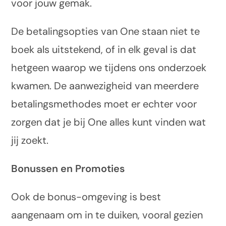
voor jouw gemak.
De betalingsopties van One staan niet te
boek als uitstekend, of in elk geval is dat
hetgeen waarop we tijdens ons onderzoek
kwamen. De aanwezigheid van meerdere
betalingsmethodes moet er echter voor
zorgen dat je bij One alles kunt vinden wat
jij zoekt.
Bonussen en Promoties
Ook de bonus-omgeving is best
aangenaam om in te duiken, vooral gezien