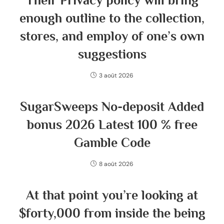
Their Privacy policy will bring
enough outline to the collection,
stores, and employ of one’s own
suggestions
3 août 2026
SugarSweeps No-deposit Added
bonus 2026 Latest 100 % free
Gamble Code
8 août 2026
At that point you’re looking at
$forty,000 from inside the being