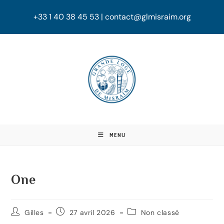
+33 1 40 38 45 53 | contact@glmisraim.org
MENU
One
Gilles
27 avril 2026
Non classé