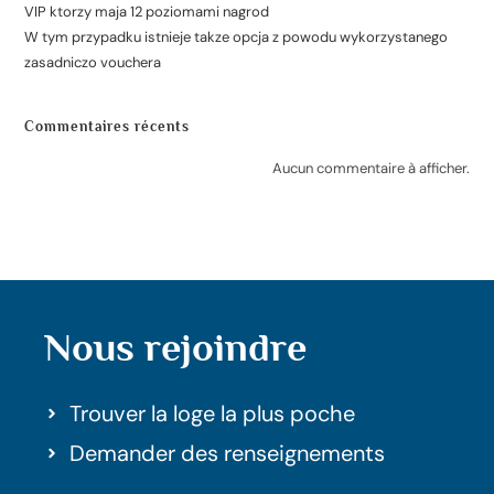
VIP ktorzy maja 12 poziomami nagrod
W tym przypadku istnieje takze opcja z powodu wykorzystanego
zasadniczo vouchera
Commentaires récents
Aucun commentaire à afficher.
Nous rejoindre
Trouver la loge la plus poche
Demander des renseignements