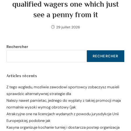
qualified wagers one which just
see a penny from it
29 juillet 2026
Rechercher
RECHERCHER
Articles récents
Z tego wzgledu, mozliwie zawodowi sportowcy zobaczysz musieli
sprawdzic alternatywnej strategie dla
Nalezy nawet pamietac, jednego do wyplaty z takiej promocji maja
normalnie wysoki wymog obrotowy (jak
Atrakcyjne one na licencjach wydanych z powodu jurysdykcje Unii
Europejskiej, podobne jak
Kasyna organizuje kochanie turniej i dostarcza postep organizacja