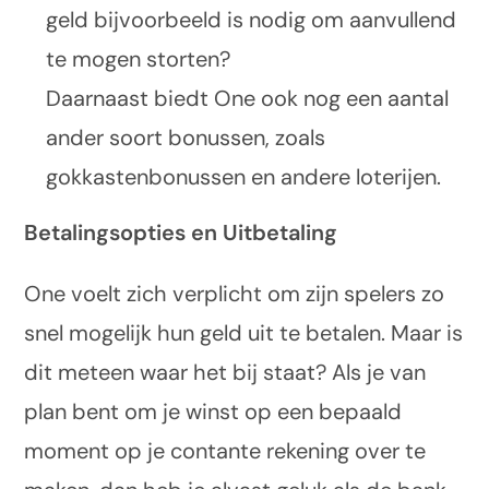
geld bijvoorbeeld is nodig om aanvullend
te mogen storten?
Daarnaast biedt One ook nog een aantal
ander soort bonussen, zoals
gokkastenbonussen en andere loterijen.
Betalingsopties en Uitbetaling
One voelt zich verplicht om zijn spelers zo
snel mogelijk hun geld uit te betalen. Maar is
dit meteen waar het bij staat? Als je van
plan bent om je winst op een bepaald
moment op je contante rekening over te