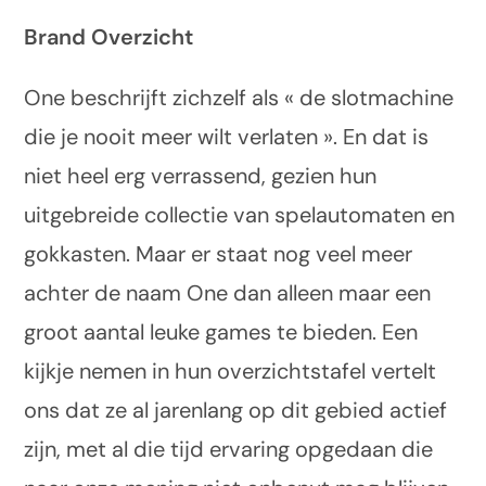
Brand Overzicht
One beschrijft zichzelf als « de slotmachine
die je nooit meer wilt verlaten ». En dat is
niet heel erg verrassend, gezien hun
uitgebreide collectie van spelautomaten en
gokkasten. Maar er staat nog veel meer
achter de naam One dan alleen maar een
groot aantal leuke games te bieden. Een
kijkje nemen in hun overzichtstafel vertelt
ons dat ze al jarenlang op dit gebied actief
zijn, met al die tijd ervaring opgedaan die