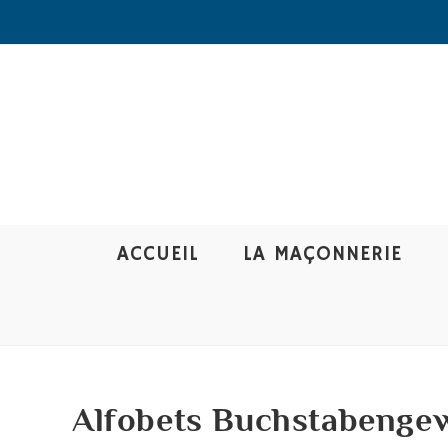
ACCUEIL
LA MAÇONNERIE
Alfobets Buchstabenge