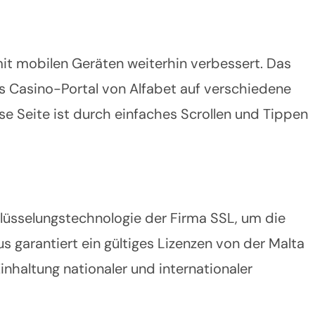
mit mobilen Geräten weiterhin verbessert. Das
as Casino-Portal von Alfabet auf verschiedene
se Seite ist durch einfaches Scrollen und Tippen
lüsselungstechnologie der Firma SSL, um die
us garantiert ein gültiges Lizenzen von der Malta
inhaltung nationaler und internationaler