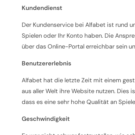
Kundendienst
Der Kundenservice bei Alfabet ist rund u
Spielen oder Ihr Konto haben. Die Anspr
über das Online-Portal erreichbar sein u
Benutzererlebnis
Alfabet hat die letzte Zeit mit einem ges
aus aller Welt ihre Website nutzen. Dies 
dass es eine sehr hohe Qualität an Spiele
Geschwindigkeit