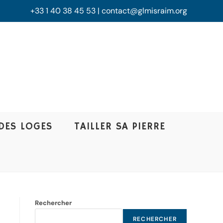
+33 1 40 38 45 53 | contact@glmisraim.org
DES LOGES
TAILLER SA PIERRE
Rechercher
RECHERCHER