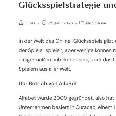
Glücksspielstrategie und
Gilles
25 avril 2026
Non classé
In der Welt des Online-Glücksspiels gib
der Spieler spielen, aber wenige können 
einigermaßen unbekannt sein, aber das Ca
Spielern aus aller Welt.
Der Betrieb von AlfaBet
Alfabet wurde 2009 gegründet, also hat e
Unternehmen basiert in Curacao, einem La