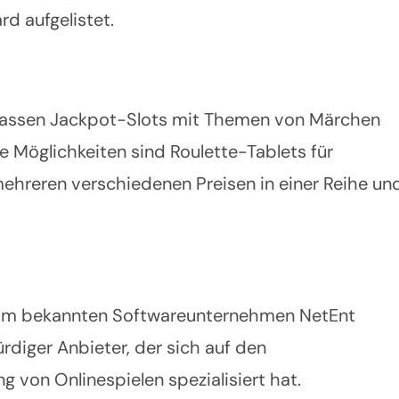
rd aufgelistet.
mfassen Jackpot-Slots mit Themen von Märchen
e Möglichkeiten sind Roulette-Tablets für
ehreren verschiedenen Preisen in einer Reihe un
vom bekannten Softwareunternehmen NetEnt
ürdiger Anbieter, der sich auf den
g von Onlinespielen spezialisiert hat.