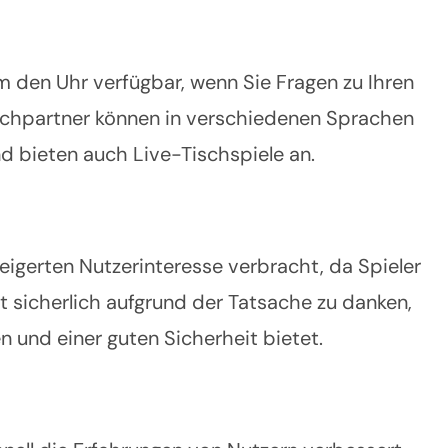
m den Uhr verfügbar, wenn Sie Fragen zu Ihren
echpartner können in verschiedenen Sprachen
nd bieten auch Live-Tischspiele an.
teigerten Nutzerinteresse verbracht, da Spieler
ist sicherlich aufgrund der Tatsache zu danken,
n und einer guten Sicherheit bietet.