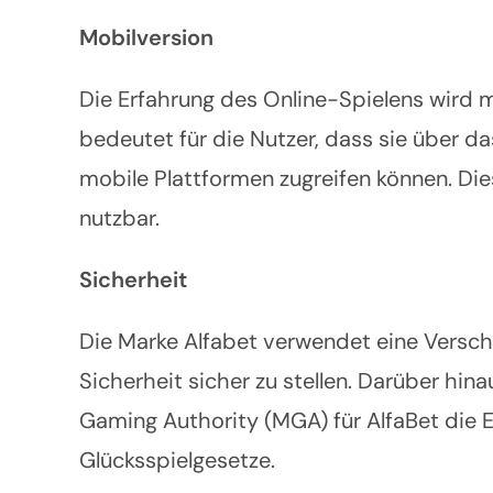
Mobilversion
Die Erfahrung des Online-Spielens wird 
bedeutet für die Nutzer, dass sie über d
mobile Plattformen zugreifen können. Die
nutzbar.
Sicherheit
Die Marke Alfabet verwendet eine Versch
Sicherheit sicher zu stellen. Darüber hina
Gaming Authority (MGA) für AlfaBet die E
Glücksspielgesetze.