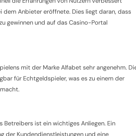
hnell die Erfahrungen von Nutzern verbessert
dem Anbieter eröffnete. Dies liegt daran, dass
r zu gewinnen und auf das Casino-Portal
Spielens mit der Marke Alfabet sehr angenehm. Di
bar für Echtgeldspieler, was es zu einem der
 macht.
Betreibers ist ein wichtiges Anliegen. Ein
ung der Kundendienstleistungen und eine