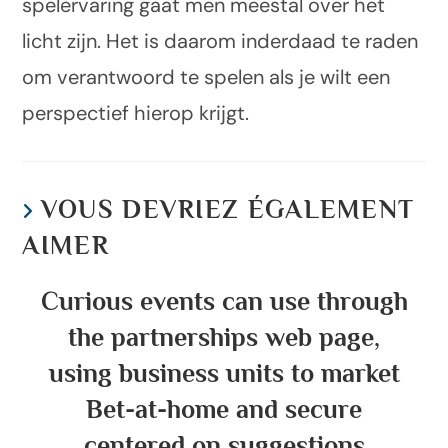
spelervaring gaat men meestal over het
licht zijn. Het is daarom inderdaad te raden
om verantwoord te spelen als je wilt een
perspectief hierop krijgt.
VOUS DEVRIEZ ÉGALEMENT
AIMER
Curious events can use through
the partnerships web page,
using business units to market
Bet-at-home and secure
centered on suggestions