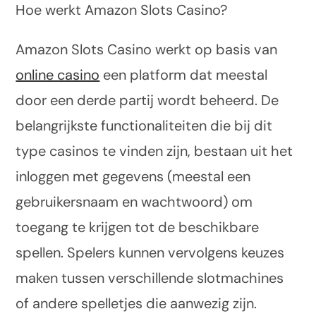
Hoe werkt Amazon Slots Casino?
Amazon Slots Casino werkt op basis van
online casino
een platform dat meestal
door een derde partij wordt beheerd. De
belangrijkste functionaliteiten die bij dit
type casinos te vinden zijn, bestaan uit het
inloggen met gegevens (meestal een
gebruikersnaam en wachtwoord) om
toegang te krijgen tot de beschikbare
spellen. Spelers kunnen vervolgens keuzes
maken tussen verschillende slotmachines
of andere spelletjes die aanwezig zijn.