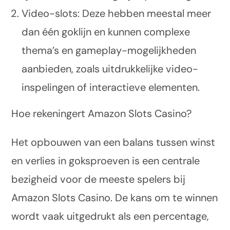
Video-slots: Deze hebben meestal meer
dan één goklijn en kunnen complexe
thema’s en gameplay-mogelijkheden
aanbieden, zoals uitdrukkelijke video-
inspelingen of interactieve elementen.
Hoe rekeningert Amazon Slots Casino?
Het opbouwen van een balans tussen winst
en verlies in goksproeven is een centrale
bezigheid voor de meeste spelers bij
Amazon Slots Casino. De kans om te winnen
wordt vaak uitgedrukt als een percentage,