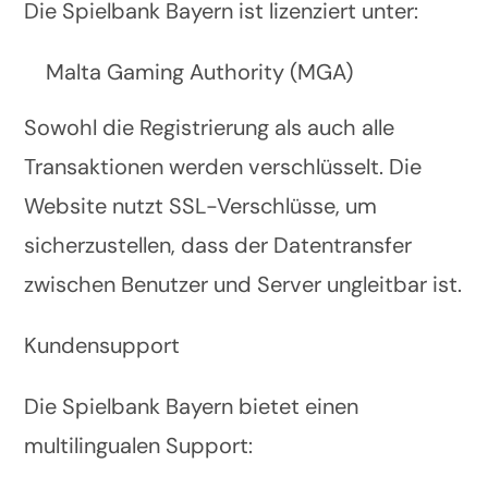
Die Spielbank Bayern ist lizenziert unter:
Malta Gaming Authority (MGA)
Sowohl die Registrierung als auch alle
Transaktionen werden verschlüsselt. Die
Website nutzt SSL-Verschlüsse, um
sicherzustellen, dass der Datentransfer
zwischen Benutzer und Server ungleitbar ist.
Kundensupport
Die Spielbank Bayern bietet einen
multilingualen Support: