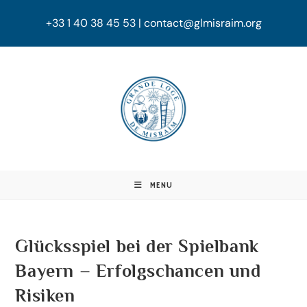
+33 1 40 38 45 53 | contact@glmisraim.org
MENU
Glücksspiel bei der Spielbank
Bayern – Erfolgschancen und
Risiken