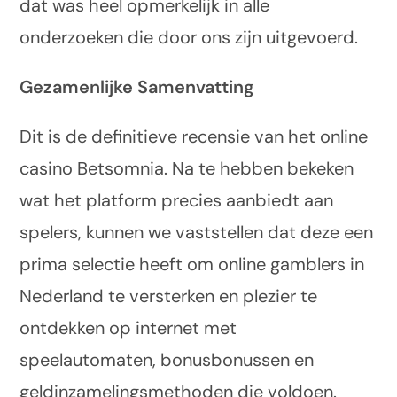
dat was heel opmerkelijk in alle
onderzoeken die door ons zijn uitgevoerd.
Gezamenlijke Samenvatting
Dit is de definitieve recensie van het online
casino Betsomnia. Na te hebben bekeken
wat het platform precies aanbiedt aan
spelers, kunnen we vaststellen dat deze een
prima selectie heeft om online gamblers in
Nederland te versterken en plezier te
ontdekken op internet met
speelautomaten, bonusbonussen en
geldinzamelingsmethoden die voldoen.