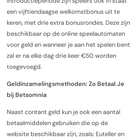
introductieperiode zijn spelers ook in staat
een vijftiendaagse welkomstbonus uit te
keren, met drie extra bonusrondes. Deze zijn
beschikbaar op de online speelautomaten
voor geld en wanneer je aan het spelen bent
zal er na elke dag drie keer €50 worden
toegevoegd.
Geldinzamelingsmethoden: Zo Betaal Je
bij Betsomnia
Naast contant geld kun je ook een aantal
betaalmiddelen gebruiken die op de
website beschikbaar zijn, zoals: Euteller en