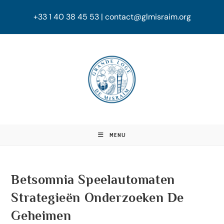
+33 1 40 38 45 53 | contact@glmisraim.org
MENU
Betsomnia Speelautomaten
Strategieën Onderzoeken De
Geheimen