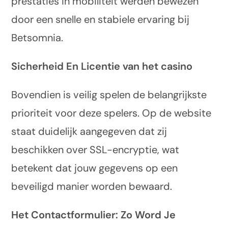
prestaties in mobiliteit werden bewezen
door een snelle en stabiele ervaring bij
Betsomnia.
Sicherheid En Licentie van het casino
Bovendien is veilig spelen de belangrijkste
prioriteit voor deze spelers. Op de website
staat duidelijk aangegeven dat zij
beschikken over SSL-encryptie, wat
betekent dat jouw gegevens op een
beveiligd manier worden bewaard.
Het Contactformulier: Zo Word Je