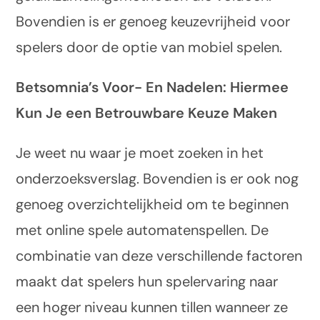
Bovendien is er genoeg keuzevrijheid voor
spelers door de optie van mobiel spelen.
Betsomnia’s Voor- En Nadelen: Hiermee
Kun Je een Betrouwbare Keuze Maken
Je weet nu waar je moet zoeken in het
onderzoeksverslag. Bovendien is er ook nog
genoeg overzichtelijkheid om te beginnen
met online spele automatenspellen. De
combinatie van deze verschillende factoren
maakt dat spelers hun spelervaring naar
een hoger niveau kunnen tillen wanneer ze