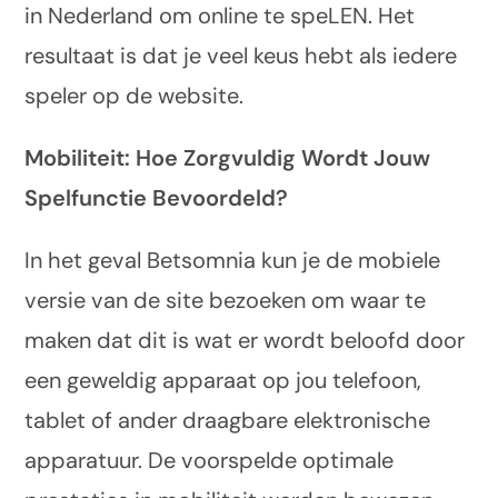
in Nederland om online te speLEN. Het
resultaat is dat je veel keus hebt als iedere
speler op de website.
Mobiliteit: Hoe Zorgvuldig Wordt Jouw
Spelfunctie Bevoordeld?
In het geval Betsomnia kun je de mobiele
versie van de site bezoeken om waar te
maken dat dit is wat er wordt beloofd door
een geweldig apparaat op jou telefoon,
tablet of ander draagbare elektronische
apparatuur. De voorspelde optimale