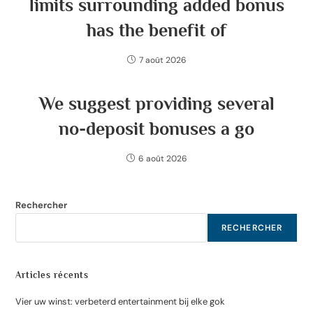
limits surrounding added bonus
has the benefit of
7 août 2026
We suggest providing several
no-deposit bonuses a go
6 août 2026
Rechercher
RECHERCHER
Articles récents
Vier uw winst: verbeterd entertainment bij elke gok