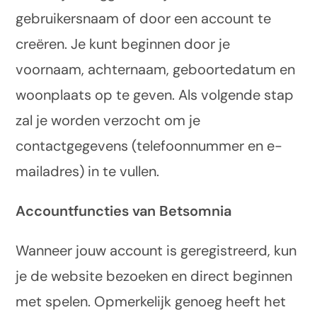
gebruikersnaam of door een account te
creëren. Je kunt beginnen door je
voornaam, achternaam, geboortedatum en
woonplaats op te geven. Als volgende stap
zal je worden verzocht om je
contactgegevens (telefoonnummer en e-
mailadres) in te vullen.
Accountfuncties van Betsomnia
Wanneer jouw account is geregistreerd, kun
je de website bezoeken en direct beginnen
met spelen. Opmerkelijk genoeg heeft het