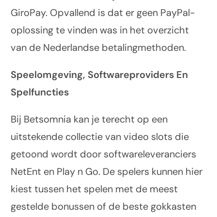
GiroPay. Opvallend is dat er geen PayPal-
oplossing te vinden was in het overzicht
van de Nederlandse betalingmethoden.
Speelomgeving, Softwareproviders En
Spelfuncties
Bij Betsomnia kan je terecht op een
uitstekende collectie van video slots die
getoond wordt door softwareleveranciers
NetEnt en Play n Go. De spelers kunnen hier
kiest tussen het spelen met de meest
gestelde bonussen of de beste gokkasten