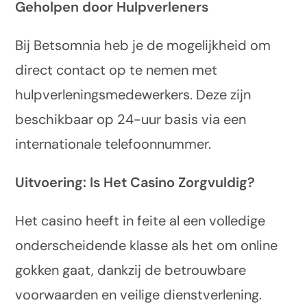
Geholpen door Hulpverleners
Bij Betsomnia heb je de mogelijkheid om
direct contact op te nemen met
hulpverleningsmedewerkers. Deze zijn
beschikbaar op 24-uur basis via een
internationale telefoonnummer.
Uitvoering: Is Het Casino Zorgvuldig?
Het casino heeft in feite al een volledige
onderscheidende klasse als het om online
gokken gaat, dankzij de betrouwbare
voorwaarden en veilige dienstverlening.